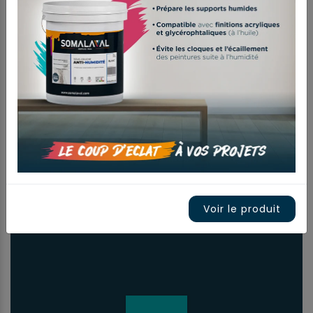
La problématique:
Vos murs
extérieurs subissent le soleil intense,
les fortes pluies et l’encrassement.
La solution Somalaval :
Des
peintures siloxanes ou acryliques
APPUYER SUR ENTRÉE POUR RECHERCHER
haute performance qui forment un
bouclier protecteur, tout en laissant
respirer le support et sans jamais
négliger l’esthétique.
Produits recommandés :
Monoflex
Siloxane
-
Crépikar
-
Valnyl Extérieur
Voir le produit
-
Latexor
-
Ikarsil Mat
-
Mat Acryl
-
Prestolite