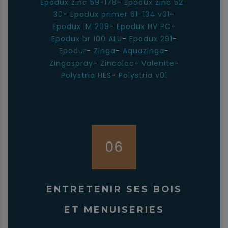
Epodux zinc 59-178
-
Epodux zinc 52-
30
-
Epodux primer 61-134 v01
-
Epodux IM 209
-
Epodux HV PC
-
Epodux br 100 ALU
-
Epodux 291
-
Epodur
-
Zinga
-
Aquazinga
-
Zingaspray
-
Zincolac
-
Valenite
-
Polystria HES
-
Polystria v01
06
ENTRETENIR SES BOIS
ET MENUISERIES