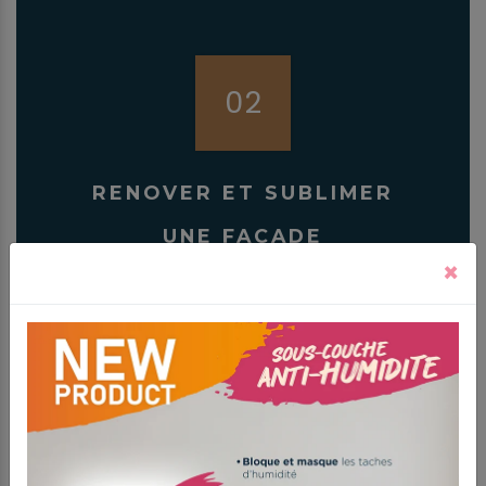
02
RENOVER ET SUBLIMER
UNE FAÇADE
×